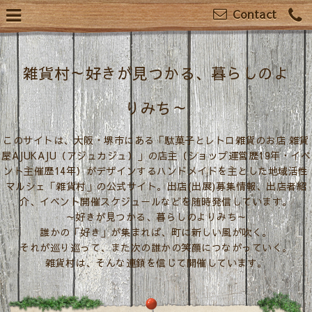
Contact
雑貨村～好きが見つかる、暮らしのよ
りみち～
このサイトは、大阪・堺市にある「駄菓子とレトロ雑貨のお店 雑貨
屋AJUKAJU（アジュカジュ）」の店主（ショップ運営歴19年・イベ
ント主催歴14年）がデザインするハンドメイドを主とした地域活性
マルシェ「雑貨村」の公式サイト。出店(出展)募集情報、出店者紹
介、イベント開催スケジュールなどを随時発信しています。
～好きが見つかる、暮らしのよりみち～
誰かの「好き」が集まれば、町に新しい風が吹く。
それが巡り巡って、また次の誰かの笑顔につながっていく。
雑貨村は、そんな連鎖を信じて開催しています。