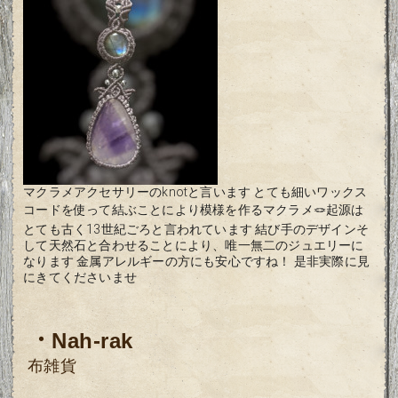
マクラメアクセサリーのknotと言います とても細いワックス
コードを使って結ぶことにより模様を作るマクラメ🪢起源は
とても古く13世紀ごろと言われています 結び手のデザインそ
して天然石と合わせることにより、唯一無二のジュエリーに
なります 金属アレルギーの方にも安心ですね！ 是非実際に見
にきてくださいませ
・
Nah-rak
布雑貨