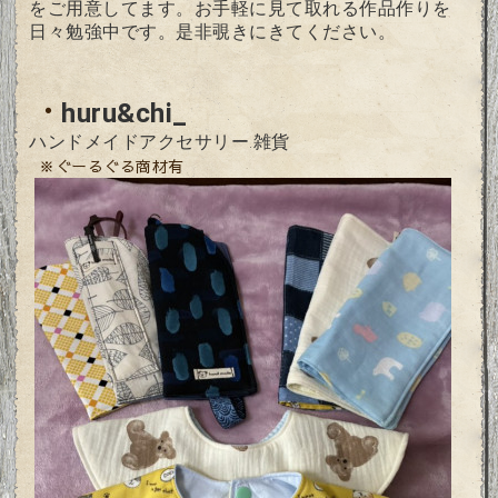
をご用意してます。お手軽に見て取れる作品作りを
日々勉強中です。是非覗きにきてください。
・
huru&chi_
ハンドメイドアクセサリー.雑貨
※ぐーるぐる商材有