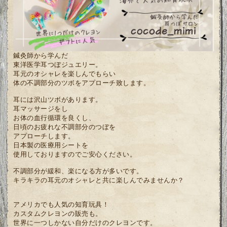
鍼灸師から学んだ
東洋医学耳つぼジュエリー。
耳元のオシャレを楽しんでもらい
体の不調部分のツボをアプローチ致します。
耳には沢山ツボがあります。
耳マッサージをし
お体の血行循環を良くし、
日頃のお疲れな不調部分のつぼを
アプローチします。
日本製の医療用シートを
使用しておりますので
ご安心ください。
不調部分が緩和、楽になる方が多いです。
キラキラの耳元のオシャレと共に楽しんでみませんか？
アメリカでも人気の知育玩具！
カスタムクレヨンの販売も。
世界に一つしかない自分だけのクレヨンです。