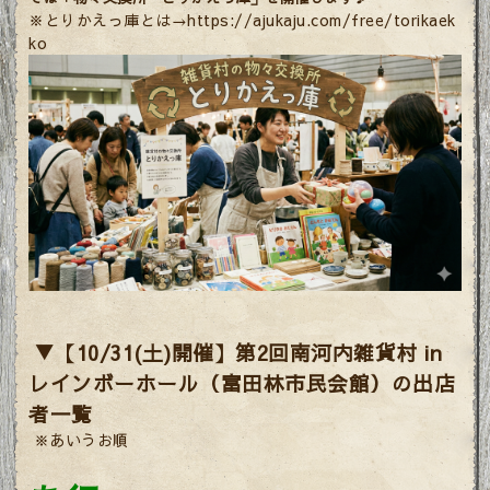
※
とりかえっ庫とは→https://ajukaju.com/free/torikaek
ko
▼【10/31(土)開催】第2回南河内雑貨村 in
レインボーホール（富田林市民会館）の出店
者一覧
※あいうお順