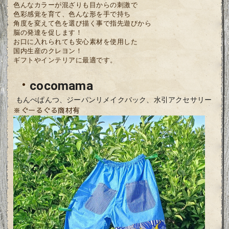
色んなカラーが混ざりも目からの刺激で
色彩感覚を育て、色んな形を手で持ち
角度を変えて色を選び描く事で指先遊びから
脳の発達を促します！
お口に入れられても安心素材を使用した
国内生産のクレヨン！
ギフトやインテリアに最適です。
・
cocomama
もんぺぱんつ、ジーパンリメイクバック、水引アクセサリー
※ぐーるぐる商材有