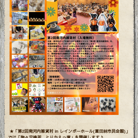
★「第2
回南河内雑貨村 in レインボーホール(富田林市民会館)」
では「物々交換所 とりかえっ庫」を開催します♪