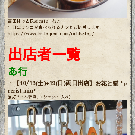
富田林の古民家cafe 彼方
当日はワンコが食べられるナンもご提供します。
https://www.instagram.com/ochikata_/
出店者一覧
あ行
・【
10/18(土)+19(日)
両日出店】
お花と猫 *p
rerist miu*
猫好きさん雑貨、Tシャツ(仕入れ）