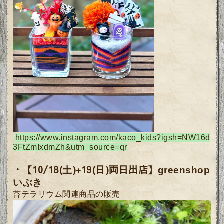
https://www.instagram.com/kaco_kids?igsh=NW16d
3FtZmIxdmZh&utm_source=qr
・【
10/18(土)+19(日)
両日出店】
greenshop
いぶき
苔テラリウム関連商品の販売