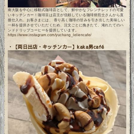
南大阪を中心に移動式珈琲店として、鮮やかなフレンチレッドの可愛
いキッチンカー！珈琲豆は店主が信頼している珈琲焙煎士さんから直
接仕入れ、お客さまには、 香り高く珈琲の甘みを引き出した美味しい
一杯を提供させていただくため、注文ごとに挽きたて、淹れたてのハ
ンドドリップコーヒーを提供しています。
https://www.instagram.com/yuchang_leliencafe/
・【両日出店・キッチンカー】kaka男café