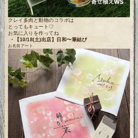
クレイ多肉と動物のコラボは
とってもキュート♡
お気に入りを作ってね
・
【10/18(土)出店】
日和〜筆結び
お名前アート