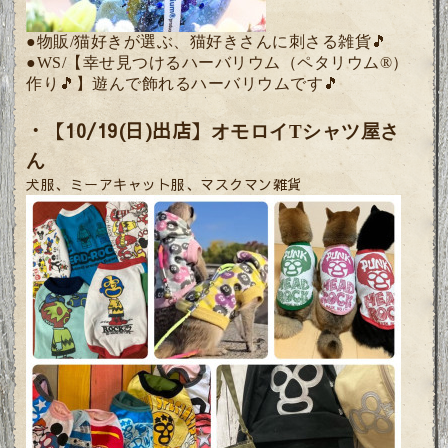
●物販/猫好きが選ぶ、猫好きさんに刺さる雑貨🎵
●WS/【幸せ見つけるハーバリウム（ペタリウム®）
作り🎵】遊んで飾れるハーバリウムです🎵
・【10/19(日)出店】
オモロイTシャツ屋さ
ん
犬服、ミーアキャット服、マスクマン雑貨