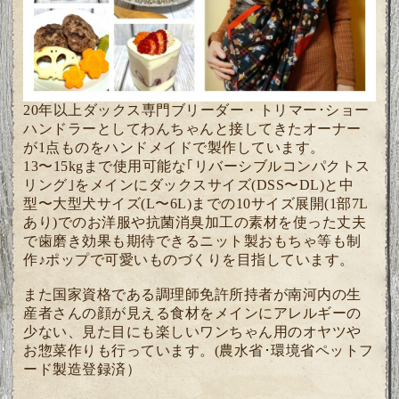
20年以上ダックス専門ブリーダー・トリマー･ショー
ハンドラーとしてわんちゃんと接してきたオーナー
が1点ものをハンドメイドで製作しています。
13〜15kgまで使用可能な｢リバーシブルコンパクトス
リング｣をメインにダックスサイズ(DSS〜DL)と中
型〜大型犬サイズ(L〜6L)までの10サイズ展開(1部7L
あり)でのお洋服や抗菌消臭加工の素材を使った丈夫
で歯磨き効果も期待できるニット製おもちゃ等も制
作♪ポップで可愛いものづくりを目指しています。
また国家資格である調理師免許所持者が南河内の生
産者さんの顔が見える食材をメインにアレルギーの
少ない、見た目にも楽しいワンちゃん用のオヤツや
お惣菜作りも行っています。(農水省･環境省ペットフ
ード製造登録済）