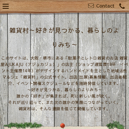
Contact
雑貨村～好きが見つかる、暮らしのよ
りみち～
このサイトは、大阪・堺市にある「駄菓子とレトロ雑貨のお店 雑貨
屋AJUKAJU（アジュカジュ）」の店主（ショップ運営歴19年・イベ
ント主催歴14年）がデザインするハンドメイドを主とした地域活性
マルシェ「雑貨村」の公式サイト。出店(出展)募集情報、出店者紹
介、イベント開催スケジュールなどを随時発信しています。
～好きが見つかる、暮らしのよりみち～
誰かの「好き」が集まれば、町に新しい風が吹く。
それが巡り巡って、また次の誰かの笑顔につながっていく。
雑貨村は、そんな連鎖を信じて開催しています。