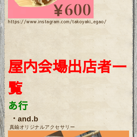
https://www.instagram.com/takoyaki_egao/
屋内会場出店者一
覧
あ行
・
and.b
真鍮オリジナルアクセサリー