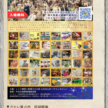
▼さかい蚤の市 同時開催