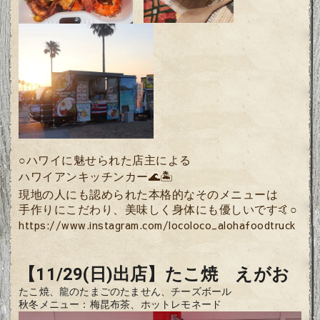
○ハワイに魅せられた店主による
ハワイアンキッチンカー🌊🏝
現地の人にも認められた本格的なそのメニューは
手作りにこだわり、美味しく身体にも優しいです🤙○
https://www.instagram.com/locoloco_alohafoodtruck
【11/29(日)出店】たこ焼　えがお
たこ焼、龍のたまごのたません、チーズボール
秋冬メニュー：
梅昆布茶、ホットレモネード