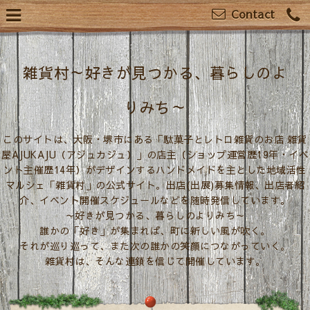
Contact
雑貨村～好きが見つかる、暮らしのよ
りみち～
このサイトは、大阪・堺市にある「駄菓子とレトロ雑貨のお店 雑貨
屋AJUKAJU（アジュカジュ）」の店主（ショップ運営歴19年・イベ
ント主催歴14年）がデザインするハンドメイドを主とした地域活性
マルシェ「雑貨村」の公式サイト。出店(出展)募集情報、出店者紹
介、イベント開催スケジュールなどを随時発信しています。
～好きが見つかる、暮らしのよりみち～
誰かの「好き」が集まれば、町に新しい風が吹く。
それが巡り巡って、また次の誰かの笑顔につながっていく。
雑貨村は、そんな連鎖を信じて開催しています。