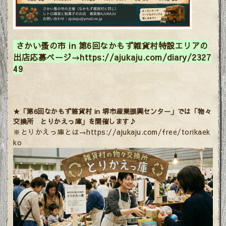
さかい蚤の市 in 第6回なかもず雑貨村特設エリアの
出店応募ページ→
https://ajukaju.com/diary/2327
49
★「第6
回なかもず雑貨村 in 堺市産業振興センター」では「物々
交換所 とりかえっ庫」を開催します♪
※
とりかえっ庫とは→https://ajukaju.com/free/torikaek
ko