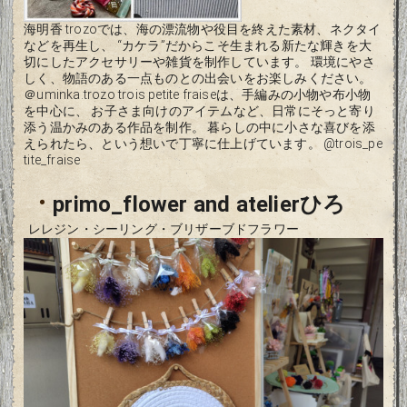
海明香 trozoでは、海の漂流物や役目を終えた素材、ネクタイ
などを再生し、 “カケラ”だからこそ生まれる新たな輝きを大
切にしたアクセサリーや雑貨を制作しています。 環境にやさ
しく、物語のある一点ものとの出会いをお楽しみください。
＠uminka.trozo trois petite fraiseは、手編みの小物や布小物
を中心に、 お子さま向けのアイテムなど、日常にそっと寄り
添う温かみのある作品を制作。 暮らしの中に小さな喜びを添
えられたら、という想いで丁寧に仕上げています。 @trois_pe
tite_fraise
・
primo_flower and atelierひろ
レレジン・シーリング・ブリザーブドフラワー