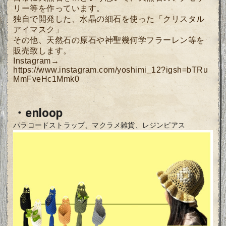
リー等を作っています。
独自で開発した、水晶の細石を使った「クリスタル
アイマスク」
その他、天然石の原石や神聖幾何学フラーレン等を
販売致します。
Instagram→
https://www.instagram.com/yoshimi_12?igsh=bTRu
MmFveHc1Mmk0
・enloop
パラコードストラップ、マクラメ雑貨、レジンピアス