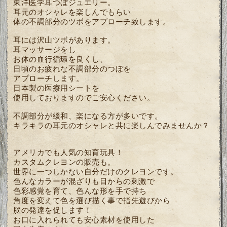
東洋医学耳つぼジュエリー。
耳元のオシャレを楽しんでもらい
体の不調部分のツボをアプローチ致します。
耳には沢山ツボがあります。
耳マッサージをし
お体の血行循環を良くし、
日頃のお疲れな不調部分のつぼを
アプローチします。
日本製の医療用シートを
使用しておりますので
ご安心ください。
不調部分が緩和、楽になる方が多いです。
キラキラの耳元のオシャレと共に楽しんでみませんか？
アメリカでも人気の知育玩具！
カスタムクレヨンの販売も。
世界に一つしかない自分だけのクレヨンです。
色んなカラーが混ざりも目からの刺激で
色彩感覚を育て、色んな形を手で持ち
角度を変えて色を選び描く事で指先遊びから
脳の発達を促します！
お口に入れられても安心素材を使用した