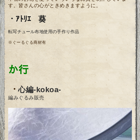
す。皆さんの心がときめきますように。
・ｱﾄﾘｴ 葵
転写チュール布地使用の手作り作品
※ぐーるぐる商材有
か行
・
心編-kokoa-
編みぐるみ販売