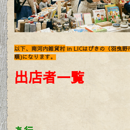
以下、南河内雑貨村
in LICはびきの（羽曳野
順)になります。
出店者一覧