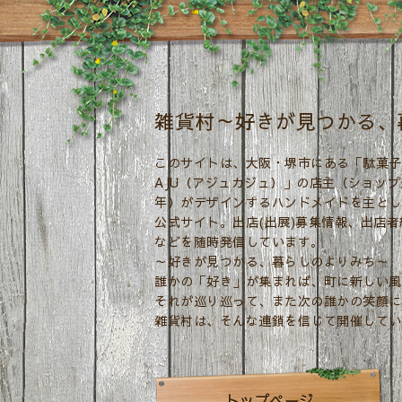
雑貨村～好きが見つかる、
このサイトは、大阪・堺市にある「駄菓子と
AJU（アジュカジュ）」の店主（ショップ
年）がデザインするハンドメイドを主とし
公式サイト。出店(出展)募集情報、出店
などを随時発信しています。
～好きが見つかる、暮らしのよりみち～
誰かの「好き」が集まれば、町に新しい風
それが巡り巡って、また次の誰かの笑顔に
雑貨村は、そんな連鎖を信じて開催してい
トップページ