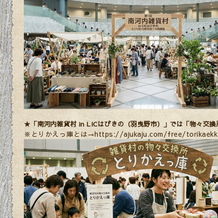
★「南河内雑貨村
in LICはびきの（羽曳野市）
」では「物々交換
※
とりかえっ庫とは→https://ajukaju.com/free/torikaekk