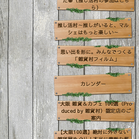
た🐼（推し活村の参加はこち
ら）
推し活村～推しがいると、マル
シェはもっと楽しい～
思い出を形に。みんなでつくる
「雑貨村フィルム」
カレンダー
大阪 雑貨＆カフェ 100選（Pro
duced by 雑貨村）認定店のご
案内
【大阪100選】絶対に外さない