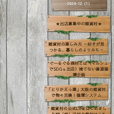
2024-12（1）
★出店募集中の雑貨村★
雑貨村の楽しみ方 ～好きが見
つかる、暮らしのよりみち～
ぐーるぐる商材とは（マルシェ
でSDGｓ出店）捨てない資源循
環企画
「とりかえっ庫」大阪の雑貨村
で物々交換！循環システム
雑貨村の公式LINEはじめまし