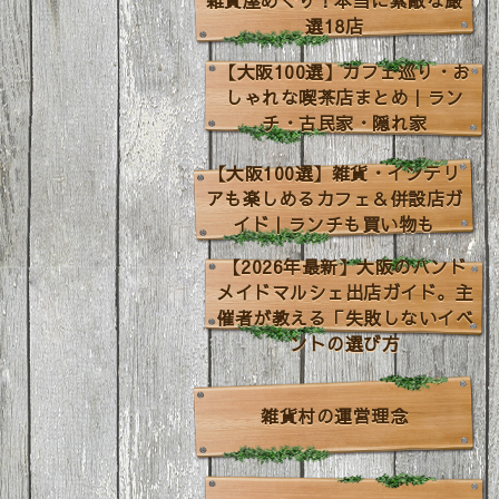
雑貨屋めぐり！本当に素敵な厳
選18店
【大阪100選】カフェ巡り・お
しゃれな喫茶店まとめ｜ラン
チ・古民家・隠れ家
【大阪100選】雑貨・インテリ
アも楽しめるカフェ＆併設店ガ
イド｜ランチも買い物も
【2026年最新】大阪のハンド
メイドマルシェ出店ガイド。主
催者が教える「失敗しないイベ
ントの選び方
雑貨村の運営理念