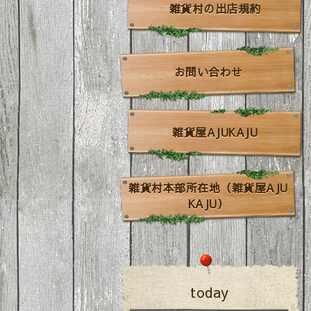
雑貨村の出店規約
お問い合わせ
雑貨屋AJUKAJU
雑貨村本部所在地（雑貨屋AJU
KAJU）
today