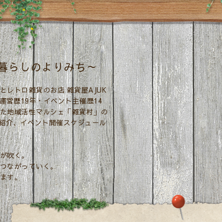
暮らしのよりみち～
レトロ雑貨のお店 雑貨屋AJUK
運営歴19年・イベント主催歴14
た地域活性マルシェ「雑貨村」の
者紹介、イベント開催スケジュール
が吹く。
つながっていく。
ます。