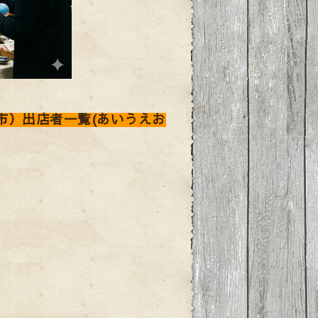
市）
出店者一覧(あいうえお