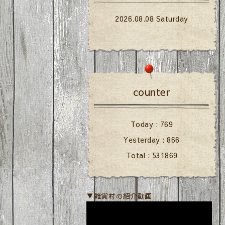
2026.08.08 Saturday
counter
Today :
769
Yesterday :
866
Total :
531869
▼雑貨村の紹介動画