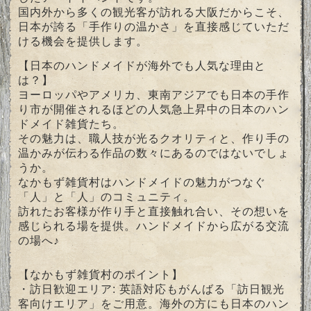
国内外から多くの観光客が訪れる大阪だからこそ、
日本が誇る「手作りの温かさ」を直接感じていただ
ける機会を提供します。
【日本のハンドメイドが海外でも人気な理由と
は？】
ヨーロッパやアメリカ、東南アジアでも日本の手作
り市が開催されるほどの人気急上昇中の日本のハン
ドメイド雑貨たち。
その魅力は、職人技が光るクオリティと、作り手の
温かみが伝わる作品の数々にあるのではないでしょ
うか。
なかもず雑貨村はハンドメイドの魅力がつなぐ
「人」と「人」のコミュニティ。
訪れたお客様が作り手と直接触れ合い、その想いを
感じられる場を提供。ハンドメイドから広がる交流
の場へ♪
【なかもず雑貨村のポイント】
・訪日歓迎エリア: 英語対応もがんばる「訪日観光
客向けエリア」をご用意。海外の方にも日本のハン