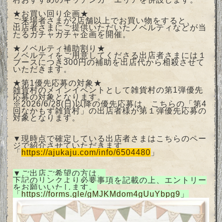
★お買い回り企画★
ご来場者さまが2店舗以上でお買い物をすると、
出店者さまにご提供いただいたノベルティなどが当
たるガチャガチャ企画を開催。
★ノベルティ補助割り★
ノベルティをご用意してくださる出店者さまには１
ブースにつき300円の補助を出店代から相殺させて
いただきます。
★第1優先応募の対象★
雑貨村のメインイベントとして雑貨村の第1弾優先
応募の対象となります。
※2026/6/28(日)以降の優先応募は、こちらの「第4
回なかもず雑貨村」の出店者様が第１弾優先応募の
対象となります。
▼現時点で確定している出店者さまはこちらのペー
ジで紹介させていただきます
「
https://ajukaju.com/info/6504480
」
▼ご出店ご希望の方は、
下記のリンクより必要事項を記載の上、エントリー
をお願いいたします。
「
https://forms.gle/gMJKMdom4gUuYbpg9
」