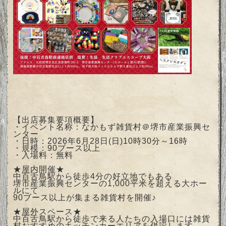
【出店募集要項概要】
・イベント名称：なかもず雑貨村＠堺市産業振興セ
ンター
・日時：2026年6月28日(日)10時30分～16時
・規模：90ブース以上
・入場料：無料
★屋内開催★
中百舌鳥駅から徒歩4分の好立地でもある
堺市産業振興センターの1,000平米を超える大ホー
ルにて
90ブース以上が集まる雑貨村を開催♪
★屋外スペース★
中百舌鳥駅から徒歩で来る人たちの入場口には雑貨
村おすすめのキッチンカーエリアを併設します。