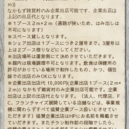
ｍ))
なかもず雑貨村のみ企業出店可能です。企業出店は
上記の出店代となります。
※１ブース２ｍ×２ｍ（通路が狭いため、はみ出しは
不可になります）
※スペース貸しとなります。
※シェア出店は１ブースにつき２屋号まで。3屋号以
上は２ブース借りなどにしてください。
※出店場所は運営側にて決めさせていただきます。
※館内は現場調理不可となります。飲食は保健所の
許可がおりている場所で制作したもの、かつ、個包
装での出店のみOKになります。
※企業出店出店代 10,000円(企業出店１ブース(２ｍ×
２ｍ)) なかもず雑貨村のみ企業出店可能です。企業
出店は上記の出店代となります。（法人、代理店、F
C、フランチャイズ展開している店舗などは、事業規
模に関わらずすべて協賛企業ブース扱いとさせてい
ただきます）協賛企業出店はHPにお名前を掲載させ
ていだきます。またチラシ制作前の段階でしたら、