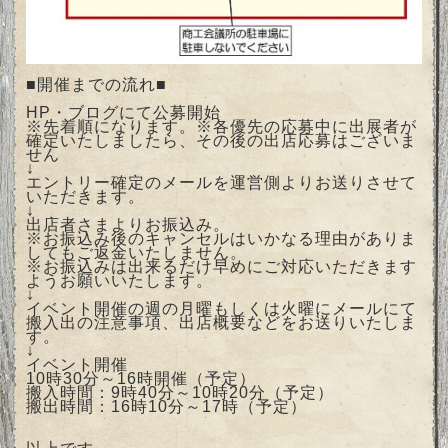
■開催までの流れ■
HP・ブログにて公募開始
※先着順になります。※各優先の応募中に出展者が
確定いたしましたら、その後の出店応募はございま
せん
↓
エントリー確定のメールを運営側よりお送りさせて
いただきます。
↓
出店者さまよりお振込み。
※お振込み後のキャンセルはいかなる理由がありま
してもご返金いたしません。
※お振込みは出来るだけ早めにご対応いただきます
ようお願いいたします。
↓
イベント開催の週の月曜もしくは火曜にメールにて
搬入出の注意事項、出店概要などをお送りいたしま
す。
↓
イベント開催
10時30分～16時開催（予定）
搬入時間：9時40分～10時20分（予定）
搬出時間：16時10分～17時（予定）