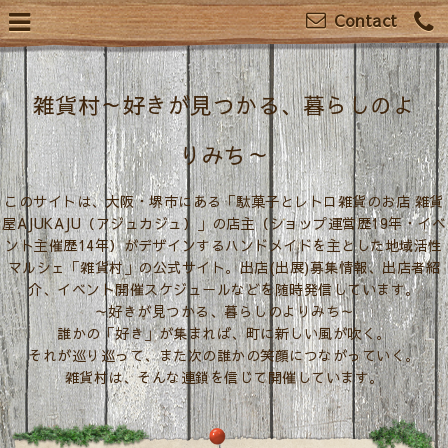
Contact
雑貨村～好きが見つかる、暮らしのよ
りみち～
このサイトは、大阪・堺市にある「駄菓子とレトロ雑貨のお店 雑貨
屋AJUKAJU（アジュカジュ）」の店主（ショップ運営歴19年・イベ
ント主催歴14年）がデザインするハンドメイドを主とした地域活性
マルシェ「雑貨村」の公式サイト。出店(出展)募集情報、出店者紹
介、イベント開催スケジュールなどを随時発信しています。
～好きが見つかる、暮らしのよりみち～
誰かの「好き」が集まれば、町に新しい風が吹く。
それが巡り巡って、また次の誰かの笑顔につながっていく。
雑貨村は、そんな連鎖を信じて開催しています。