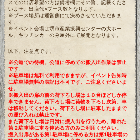
スでの出店希望の方は備考欄にその旨、記載くださ
いませ。出店代×ブース数となります。
※ブース場所は運営側にて決めさせていただきま
す。
※イベント会場は堺市産業振興センターの大ホー
ル、キッチンカーのみ屋外にて展開となります。
以下、注意点です。
※公道での待機、公道に停めての搬入出作業は禁止
です。
※駐車場は無料で利用できますが、イベント告知時
に駐車場無料の表記は不可です、ご注意くださいま
せ。
※搬入出の扉の前の荷下ろし場は１０台ほどしか停
車できません。荷下ろし場に荷物を下ろし次第、車
は移動してください。荷下ろし場に駐車したままで
の運び入れは禁止です。
また荷下ろし場は円滑に搬入出を行うため、離れた
第２駐車場に車を停める方のみご利用ください。
搬入出扉がある第1駐車場に停める方は第1駐車場の