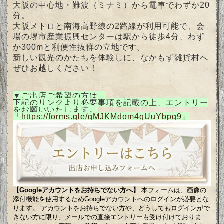
大阪の中心地・難波（ミナミ）から電車でわずか20
分。
大阪メトロと南海高野線の2路線が利用可能で、会
場の堺市産業振興センターは駅から徒歩4分、わず
か300mと利便性抜群の立地です。
新しい観光のかたちを体験しに、なかもず雑貨村へ
ぜひお越しください！
▼ご出店ご希望の方は、
下記のリンクより必要事項を記載の上、エントリー
をお願いいたします。
「
https://forms.gle/gMJKMdom4gUuYbpg9
」
【Googleアカウントをお持ちでない方へ】
本フォームは、画像の
添付機能を使用するためGoogleアカウントへのログインが必要とな
ります。 アカウントをお持ちでない方や、どうしてもログインがで
きない方に限り、メールでの直接エントリーも受け付けておりま