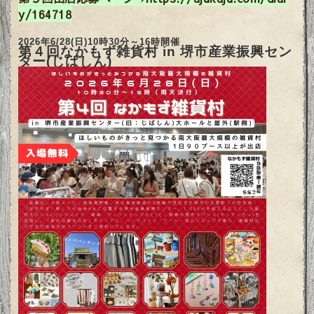
y/164718
2026年6/28(日)10時30分～16時開催
第４回なかもず雑貨村 in 堺市産業振興セン
ター(じばしん)