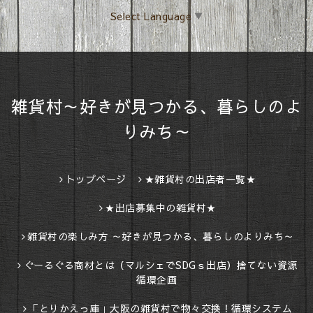
Select Language
▼
雑貨村～好きが見つかる、暮らしのよ
りみち～
トップページ
★雑貨村の出店者一覧★
★出店募集中の雑貨村★
雑貨村の楽しみ方 ～好きが見つかる、暮らしのよりみち～
ぐーるぐる商材とは（マルシェでSDGｓ出店）捨てない資源
循環企画
「とりかえっ庫」大阪の雑貨村で物々交換！循環システム