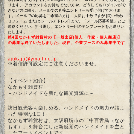
ります。 アカウントをお持ちでない方や、どうしてもログインがで
きない方に限り、メールでの直接エントリーも受け付けておりま
す。メールでの応募をご希望の方は、大変お手数ですが [問い合わ
せフォーム または メールアドレス] まで、「メール応募希望」とご
連絡ください。折り返し、エントリー用のテンプレートをお送りい
たします。
第4回なかもず雑貨村の【一般出店(個人・作家・個人商店)】
の募集は終了いたしました。現在、企業ブースのみ募集中です
ajukaju@ymail.ne.jp
※着信許可設定にご注意くださいませ。
【イベント紹介】
なかもず雑貨村
－ハンドメイドを新たな観光資源に－
訪日観光客も楽しめる、ハンドメイドの魅力が詰ま
った特別な1日！
なかもず雑貨村は、大阪府堺市の「中百舌鳥（なか
もず）」を舞台にした新感覚のハンドメイドを主と
したアートイベントです。