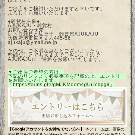
以上です。
ご出店をご検討いただけますと幸いです。
よろしくお願いいたします。
●雑貨村主催●
AJUKAJU・雑貨村
お問い合わせ先
レトロ雑貨と駄菓子 雑貨屋AJUKAJU
大阪府堺市東区丈六445-56
ajukaju@ymail.ne.jp
その他、ご不明な点などございましたら、
些細なことでも大丈夫でございますので、
AJUKAJUにご連絡をお願いいたします。
▼ご出店ご希望の方は、
下記のリンクより必要事項を記載の上、エントリー
をお願いいたします。
「
https://forms.gle/gMJKMdom4gUuYbpg9
」
【Googleアカウントをお持ちでない方へ】
本フォームは、画像の
添付機能を使用するためGoogleアカウントへのログインが必要とな