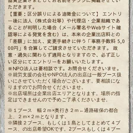
協賛企業さまとしてお名前をチラシに掲載させてい
ただきます。
【重要：区分誤りによる追徴金について】 エントリ
ー後に法人（株式会社等）や代理店・企業組織であ
ることが判明した場合（メール署名やWebサイト確
認等による発覚を含む）は、本来の企業出店料との
「差額」に加え、変更手続きに伴う「事務手数料 5,0
00円」を合算してご請求させていただきます。 故
意・過失に関わらず適用となりますので、必ず正し
い区分にてエントリーをお願いいたします。
※NPO法人は要相談です。お問合せくださいませ。
※就労支援の会社やNPO法人の出店は一般ブース扱
いにさせていただく場合がございます。要相談にな
りますのでお問合せくださいませ。
※出店場所は企業出店エリアとなります。場所の指
定はできませんので予めご了承くださいませ。
※１ブース 幅２ｍ×奥行き２ｍ←通路確保の都合
上、２ｍ×２ｍとなります。
※隣接２ブース、もしくは１島としてまとめて４ブ
ース、の出店希望OKです。2ブースもしくは４ブー