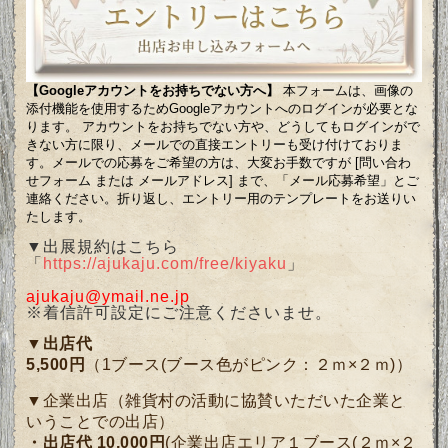
【Googleアカウントをお持ちでない方へ】
本フォームは、画像の
添付機能を使用するためGoogleアカウントへのログインが必要とな
ります。 アカウントをお持ちでない方や、どうしてもログインがで
きない方に限り、メールでの直接エントリーも受け付けておりま
す。メールでの応募をご希望の方は、大変お手数ですが [問い合わ
せフォーム または メールアドレス] まで、「メール応募希望」とご
連絡ください。折り返し、エントリー用のテンプレートをお送りい
たします。
▼出展規約はこちら
「
https://ajukaju.com/free/kiyaku
」
ajukaju@ymail.ne.jp
※着信許可設定にご注意くださいませ。
▼
出店代
5,500円
（1ブース(ブース色がピンク：２ｍ×２ｍ)）
▼企業出店（雑貨村の活動に協賛いただいた企業と
いうことでの出店）
・出店代 10,000円
(企業出店エリア１ブース(２ｍ×２