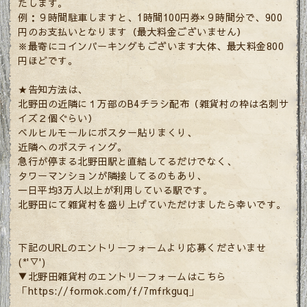
たします。
例：９時間駐車しますと、1時間100円券×９時間分で、900
円のお支払いとなります（最大料金ございません）
※最寄にコインパーキングもございます大体、最大料金800
円ほどです。
★告知方法は、
北野田の近隣に１万部のB4チラシ配布（雑貨村の枠は名刺サ
イズ２個ぐらい）
ベルヒルモールにポスター貼りまくり、
近隣へのポスティング。
急行が停まる北野田駅と直結してるだけでなく、
タワーマンションが隣接してるのもあり、
一日平均3万人以上が利用している駅です。
北野田にて雑貨村を盛り上げていただけましたら幸いです。
下記のURLのエントリーフォームより応募くださいませ
(*'▽')
▼北野田雑貨村のエントリーフォームはこちら
「
https://formok.com/f/7mfrkguq」