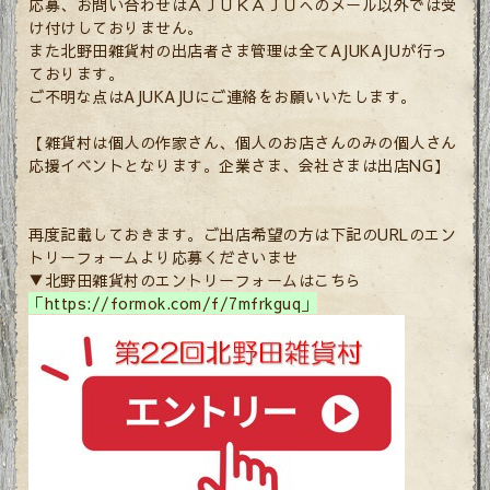
応募、お問い合わせはＡＪＵＫＡＪＵへのメール以外では受
け付けしておりません。
また北野田雑貨村の出店者さま管理は全てAJUKAJUが行っ
ております。
ご不明な点はAJUKAJUにご連絡をお願いいたします。
【雑貨村は個人の作家さん、個人のお店さんのみの個人さん
応援イベントとなります。企業さま、会社さまは出店NG】
再度記載しておきます。ご出店希望の方は下記のURLのエン
トリーフォームより応募くださいませ
▼北野田雑貨村のエントリーフォームはこちら
「
https://formok.com/f/7mfrkguq」