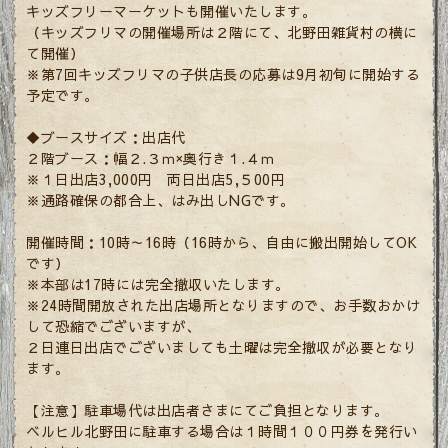
キッズフリーマーケットも開催いたします。
（キッズフリマの開催場所は２階にて、北野田雑貨村の横に
て開催）
※第7回キッズフリマの子供店長の応募は9月初旬に開始する
予定です。
◆ブースサイズ：出店代
２階ブース：幅２.３ｍ×奥行き１.４ｍ
※１日出店3,000円 両日出店5,５00円
※通路確保の都合上、はみ出しNGです。
開催時間：10時～16時（16時から、自由に搬出開始してOK
です）
※本部は17時には完全撤収いたします。
※24時間開放された出店場所となりますので、お手数おかけ
して恐縮でございますが、
２日連日出店でございましても土曜は完全撤収が必要となり
ます。
【注意】駐車場代は出店者さまにてご負担となります。
ベルヒル北野田に駐車する場合は１時間１００円券を発行い