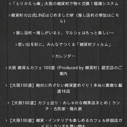
「とりかえっ庫」大阪の雑貨村で物々交換！循環システム
雑貨村の公式LINEはじめました🐼（推し活村の参加はこち
ら）
推し活村～推しがいると、マルシェはもっと楽しい～
思い出を形に。みんなでつくる「雑貨村フィルム」
カレンダー
大阪 雑貨＆カフェ 100選（Produced by 雑貨村）認定店のご
案内
【大阪100選】絶対に外さない雑貨屋めぐり！本当に素敵な厳
選18店
【大阪100選】カフェ巡り・おしゃれな喫茶店まとめ｜ラン
チ・古民家・隠れ家
【大阪100選】雑貨・インテリアも楽しめるカフェ＆併設店ガ
イド｜ランチも買い物も