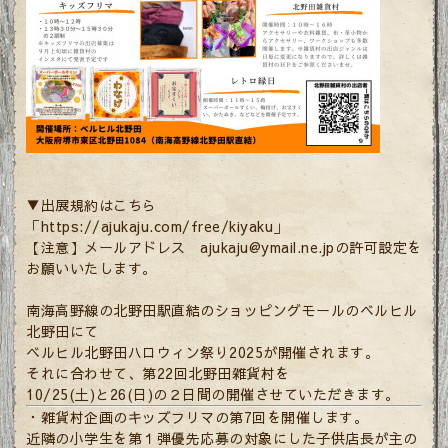
▼出展規約はこちら
「
https://ajukaju.com/free/kiyaku
」
【注意】メールアドレス ajukaju@ymail.ne.jpの許可設定を
お願いいたします。
南海高野線の北野田駅直結のショッピングモールのベルヒル
北野田にて
ベルヒル北野田ハロウィン祭り2025が開催されます。
それに合わせて、第22回北野田雑貨村を
10/25(土)と26(日)の２日間の開催させていただきます。
・雑貨村企画のキッズフリマの第7回を開催します。
近隣の小学生を第１弾優先応募の対象にした子供店長が主の