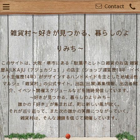
Contact
雑貨村～好きが見つかる、暮らしのよ
りみち～
このサイトは、大阪・堺市にある「駄菓子とレトロ雑貨のお店 雑貨
屋AJUKAJU（アジュカジュ）」の店主（ショップ運営歴19年・イベ
ント主催歴14年）がデザインするハンドメイドを主とした地域活性
マルシェ「雑貨村」の公式サイト。出店(出展)募集情報、出店者紹
介、イベント開催スケジュールなどを随時発信しています。
～好きが見つかる、暮らしのよりみち～
誰かの「好き」が集まれば、町に新しい風が吹く。
それが巡り巡って、また次の誰かの笑顔につながっていく。
雑貨村は、そんな連鎖を信じて開催しています。