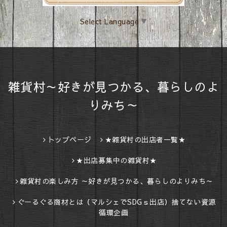
Select Language
▼
雑貨村～好きが見つかる、暮らしのよ
りみち～
トップページ
★雑貨村の出店者一覧★
★出店募集中の雑貨村★
雑貨村の楽しみ方 ～好きが見つかる、暮らしのよりみち～
ぐーるぐる商材とは（マルシェでSDGｓ出店）捨てない資源
循環企画