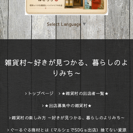
Select Language
▼
雑貨村～好きが見つかる、暮らしのよ
りみち～
トップページ
★雑貨村の出店者一覧★
★出店募集中の雑貨村★
雑貨村の楽しみ方 ～好きが見つかる、暮らしのよりみち～
ぐーるぐる商材とは（マルシェでSDGｓ出店）捨てない資源