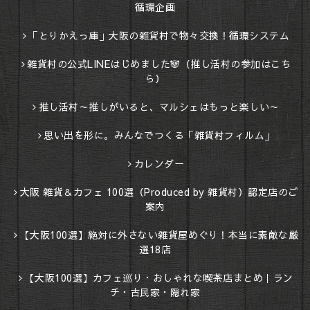
循環企画
「とりかえっ庫」大阪の雑貨村で物々交換！循環システム
雑貨村の公式LINEはじめました🐼（推し活村の参加はこち
ら）
推し活村～推しがいると、マルシェはもっと楽しい～
思い出を形に。みんなでつくる「雑貨村フィルム」
カレンダー
大阪 雑貨＆カフェ 100選（Produced by 雑貨村）認定店のご
案内
【大阪100選】絶対に外さない雑貨屋めぐり！本当に素敵な厳
選18店
【大阪100選】カフェ巡り・おしゃれな喫茶店まとめ｜ラン
チ・古民家・隠れ家