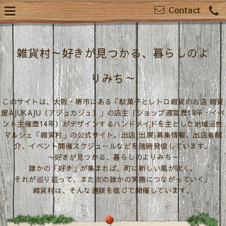
Contact
雑貨村～好きが見つかる、暮らしのよ
りみち～
このサイトは、大阪・堺市にある「駄菓子とレトロ雑貨のお店 雑貨
屋AJUKAJU（アジュカジュ）」の店主（ショップ運営歴19年・イベ
ント主催歴14年）がデザインするハンドメイドを主とした地域活性
マルシェ「雑貨村」の公式サイト。出店(出展)募集情報、出店者紹
介、イベント開催スケジュールなどを随時発信しています。
～好きが見つかる、暮らしのよりみち～
誰かの「好き」が集まれば、町に新しい風が吹く。
それが巡り巡って、また次の誰かの笑顔につながっていく。
雑貨村は、そんな連鎖を信じて開催しています。