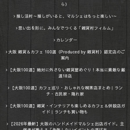
ら）
推し活村～推しがいると、マルシェはもっと楽しい～
思い出を形に。みんなでつくる「雑貨村フィルム」
カレンダー
大阪 雑貨＆カフェ 100選（Produced by 雑貨村）認定店のご
案内
【大阪100選】絶対に外さない雑貨屋めぐり！本当に素敵な厳
選18店
【大阪100選】カフェ巡り・おしゃれな喫茶店まとめ｜ラン
チ・古民家・隠れ家
【大阪100選】雑貨・インテリアも楽しめるカフェ＆併設店ガ
イド｜ランチも買い物も
【2026年最新】大阪のハンドメイドマルシェ出店ガイド。主
催者が教える「失敗しないイベントの選び方