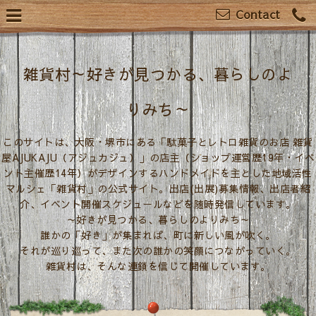
Contact
雑貨村～好きが見つかる、暮らしのよ
りみち～
このサイトは、大阪・堺市にある「駄菓子とレトロ雑貨のお店 雑貨
屋AJUKAJU（アジュカジュ）」の店主（ショップ運営歴19年・イベ
ント主催歴14年）がデザインするハンドメイドを主とした地域活性
マルシェ「雑貨村」の公式サイト。出店(出展)募集情報、出店者紹
介、イベント開催スケジュールなどを随時発信しています。
～好きが見つかる、暮らしのよりみち～
誰かの「好き」が集まれば、町に新しい風が吹く。
それが巡り巡って、また次の誰かの笑顔につながっていく。
雑貨村は、そんな連鎖を信じて開催しています。