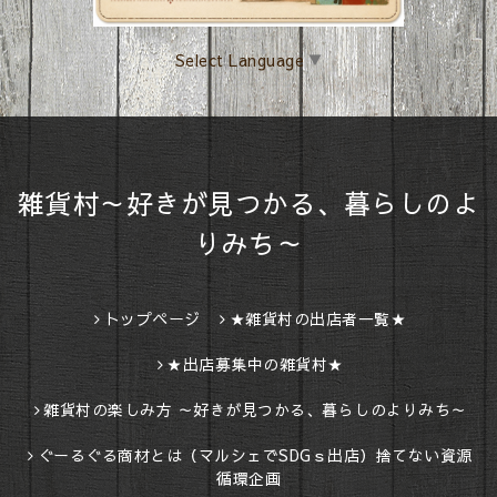
Select Language
▼
雑貨村～好きが見つかる、暮らしのよ
りみち～
トップページ
★雑貨村の出店者一覧★
★出店募集中の雑貨村★
雑貨村の楽しみ方 ～好きが見つかる、暮らしのよりみち～
ぐーるぐる商材とは（マルシェでSDGｓ出店）捨てない資源
循環企画