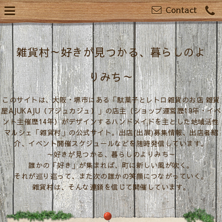
Contact
雑貨村～好きが見つかる、暮らしのよ
りみち～
このサイトは、大阪・堺市にある「駄菓子とレトロ雑貨のお店 雑貨
屋AJUKAJU（アジュカジュ）」の店主（ショップ運営歴19年・イベ
ント主催歴14年）がデザインするハンドメイドを主とした地域活性
マルシェ「雑貨村」の公式サイト。出店(出展)募集情報、出店者紹
介、イベント開催スケジュールなどを随時発信しています。
～好きが見つかる、暮らしのよりみち～
誰かの「好き」が集まれば、町に新しい風が吹く。
それが巡り巡って、また次の誰かの笑顔につながっていく。
雑貨村は、そんな連鎖を信じて開催しています。