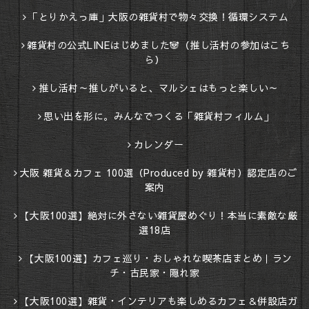
「とりかえっ庫」大阪の雑貨村で物々交換！循環システム
雑貨村の公式LINEはじめました🐼（推し活村の参加はこち
ら）
推し活村～推しがいると、マルシェはもっと楽しい～
思い出を形に。みんなでつくる「雑貨村フィルム」
カレンダー
大阪 雑貨＆カフェ 100選（Produced by 雑貨村）認定店のご
案内
【大阪100選】絶対に外さない雑貨屋めぐり！本当に素敵な厳
選18店
【大阪100選】カフェ巡り・おしゃれな喫茶店まとめ｜ラン
チ・古民家・隠れ家
【大阪100選】雑貨・インテリアも楽しめるカフェ＆併設店ガ