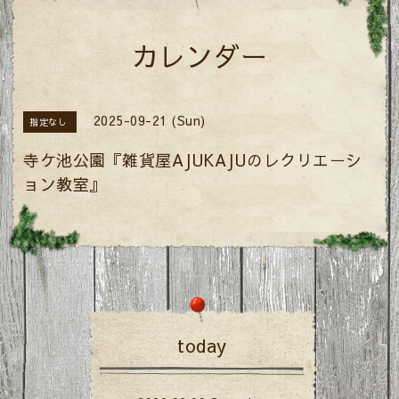
カレンダー
2025-09-21 (Sun)
指定なし
寺ケ池公園『雑貨屋AJUKAJUのレクリエーシ
ョン教室』
today