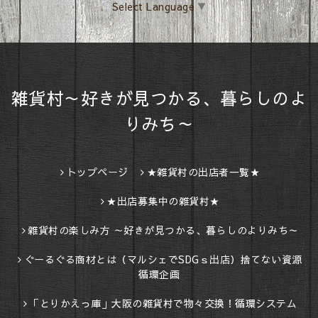
Select Language
▼
雑貨村～好きが見つかる、暮らしのよ
りみち～
トップページ
★雑貨村の出店者一覧★
★出店募集中の雑貨村★
雑貨村の楽しみ方 ～好きが見つかる、暮らしのよりみち～
ぐーるぐる商材とは（マルシェでSDGｓ出店）捨てない資源
循環企画
「とりかえっ庫」大阪の雑貨村で物々交換！循環システム