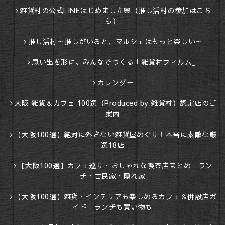
雑貨村の公式LINEはじめました🐼（推し活村の参加はこち
ら）
推し活村～推しがいると、マルシェはもっと楽しい～
思い出を形に。みんなでつくる「雑貨村フィルム」
カレンダー
大阪 雑貨＆カフェ 100選（Produced by 雑貨村）認定店のご
案内
【大阪100選】絶対に外さない雑貨屋めぐり！本当に素敵な厳
選18店
【大阪100選】カフェ巡り・おしゃれな喫茶店まとめ｜ラン
チ・古民家・隠れ家
【大阪100選】雑貨・インテリアも楽しめるカフェ＆併設店ガ
イド｜ランチも買い物も