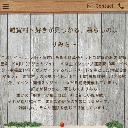
Contact
雑貨村～好きが見つかる、暮らしのよ
りみち～
このサイトは、大阪・堺市にある「駄菓子とレトロ雑貨のお店 雑貨
屋AJUKAJU（アジュカジュ）」の店主（ショップ運営歴19年・イベ
ント主催歴14年）がデザインするハンドメイドを主とした地域活性
マルシェ「雑貨村」の公式サイト。出店(出展)募集情報、出店者紹
介、イベント開催スケジュールなどを随時発信しています。
～好きが見つかる、暮らしのよりみち～
誰かの「好き」が集まれば、町に新しい風が吹く。
それが巡り巡って、また次の誰かの笑顔につながっていく。
雑貨村は、そんな連鎖を信じて開催しています。