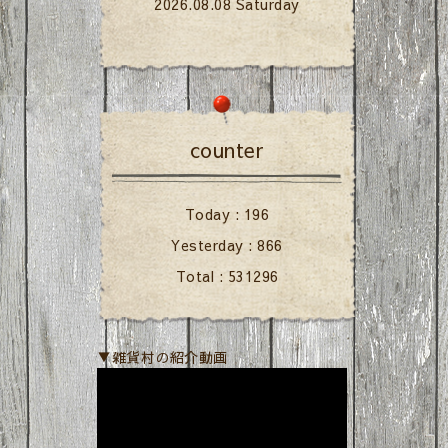
2026.08.08 Saturday
counter
Today :
196
Yesterday :
866
Total :
531296
▼雑貨村の紹介動画