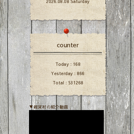
2026.08.08 Saturday
counter
Today :
168
Yesterday :
866
Total :
531268
▼雑貨村の紹介動画