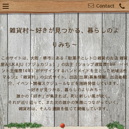
Contact
雑貨村～好きが見つかる、暮らしのよ
りみち～
このサイトは、大阪・堺市にある「駄菓子とレトロ雑貨のお店 雑貨
屋AJUKAJU（アジュカジュ）」の店主（ショップ運営歴19年・イベ
ント主催歴14年）がデザインするハンドメイドを主とした地域活性
マルシェ「雑貨村」の公式サイト。出店(出展)募集情報、出店者紹
介、イベント開催スケジュールなどを随時発信しています。
～好きが見つかる、暮らしのよりみち～
誰かの「好き」が集まれば、町に新しい風が吹く。
それが巡り巡って、また次の誰かの笑顔につながっていく。
雑貨村は、そんな連鎖を信じて開催しています。