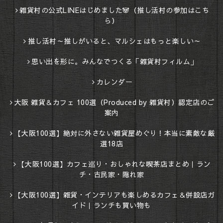
雑貨村の公式LINEはじめました🐼（推し活村の参加はこち
ら）
推し活村～推しがいると、マルシェはもっと楽しい～
思い出を形に。みんなでつくる「雑貨村フィルム」
カレンダー
大阪 雑貨＆カフェ 100選（Produced by 雑貨村）認定店のご
案内
【大阪100選】絶対に外さない雑貨屋めぐり！本当に素敵な厳
選18店
【大阪100選】カフェ巡り・おしゃれな喫茶店まとめ｜ラン
チ・古民家・隠れ家
【大阪100選】雑貨・インテリアも楽しめるカフェ＆併設店ガ
イド｜ランチも買い物も