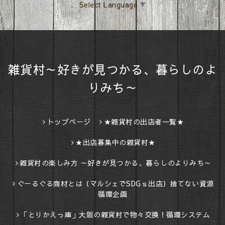
Select Language
▼
雑貨村～好きが見つかる、暮らしのよ
りみち～
トップページ
★雑貨村の出店者一覧★
★出店募集中の雑貨村★
雑貨村の楽しみ方 ～好きが見つかる、暮らしのよりみち～
ぐーるぐる商材とは（マルシェでSDGｓ出店）捨てない資源
循環企画
「とりかえっ庫」大阪の雑貨村で物々交換！循環システム