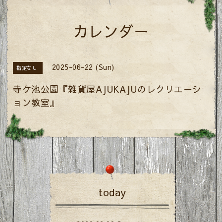
カレンダー
2025-06-22 (Sun)
指定なし
寺ケ池公園『雑貨屋AJUKAJUのレクリエーシ
ョン教室』
today