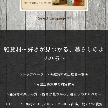
Select Language
▼
雑貨村～好きが見つかる、暮らしのよ
りみち～
トップページ
★雑貨村の出店者一覧★
★出店募集中の雑貨村★
雑貨村の楽しみ方 ～好きが見つかる、暮らしのよりみち～
ぐーるぐる商材とは（マルシェでSDGｓ出店）捨てない資源