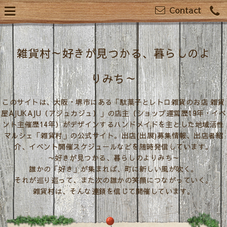
Contact
雑貨村～好きが見つかる、暮らしのよ
りみち～
このサイトは、大阪・堺市にある「駄菓子とレトロ雑貨のお店 雑貨
屋AJUKAJU（アジュカジュ）」の店主（ショップ運営歴19年・イベ
ント主催歴14年）がデザインするハンドメイドを主とした地域活性
マルシェ「雑貨村」の公式サイト。出店(出展)募集情報、出店者紹
介、イベント開催スケジュールなどを随時発信しています。
～好きが見つかる、暮らしのよりみち～
誰かの「好き」が集まれば、町に新しい風が吹く。
それが巡り巡って、また次の誰かの笑顔につながっていく。
雑貨村は、そんな連鎖を信じて開催しています。