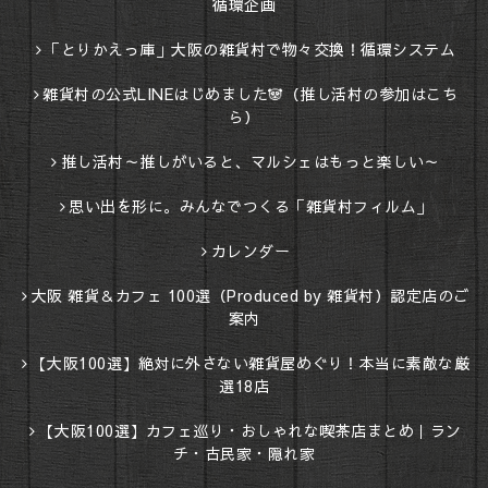
循環企画
「とりかえっ庫」大阪の雑貨村で物々交換！循環システム
雑貨村の公式LINEはじめました🐼（推し活村の参加はこち
ら）
推し活村～推しがいると、マルシェはもっと楽しい～
思い出を形に。みんなでつくる「雑貨村フィルム」
カレンダー
大阪 雑貨＆カフェ 100選（Produced by 雑貨村）認定店のご
案内
【大阪100選】絶対に外さない雑貨屋めぐり！本当に素敵な厳
選18店
【大阪100選】カフェ巡り・おしゃれな喫茶店まとめ｜ラン
チ・古民家・隠れ家